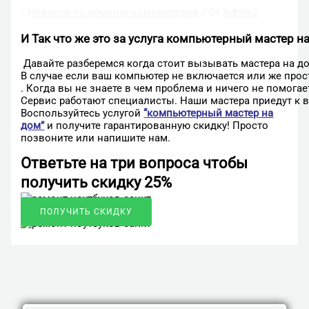
/
Новости по ремонту компьютеров
/ От
Admin2
И
Так
что
же
это
за
услуга
компьютерный
мастер
н
Давайте
разберемся
когда
стоит
вызывать
мастера
на
д
В
случае
если
ваш
компьютер
не
включается
или
же
прос
.
Когда
вы
не
знаете
в
чем
проблема
и
ничего
не
помогае
Сервис
работают
специалисты
.
Наши
мастера
приедут
к
Воспользуйтесь услугой
“компьютерный мастер на
дом”
и получите гарантированную скидку! Просто
позвоните или напишите нам.
Ответьте на три вопроса чтобы
получить скидку 25%
ПОЛУЧИТЬ СКИДКУ
←
Предыдущая Запись
Следующая Запись
→