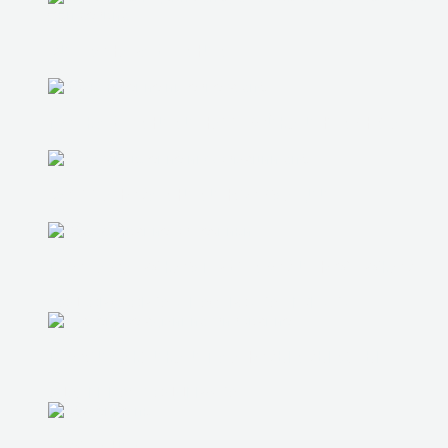
ВИДЕОНАБЛЮДЕНИЕ
ПОДКЛЮЧЕНИЕ И НАСТРОЙКА ИНТЕРНЕТА
ВОССТАНОВЛЕНИЕ ИНФОРМАЦИИ
ПРОДАЖА БУ КОМПЬЮТЕРОВ И НОУТБУКОВ
ПОДБОР СБОРКА И НАСТРОЙКА ТЕХНИКИ
ПРОФИЛАКТИКА И ПЛАНОВЫЕ ВЫЕЗДЫ
УДАЛЕННАЯ ПОДДЕРЖКА
ОБУЧЕНИЕ