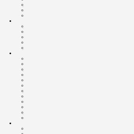
ПРОФИЛАКТИКА И ПЛАНОВЫЕ ВЫЕЗДЫ
ОБУЧЕНИЕ
ПОДБОР СБОРКА ТЕХНИКИ
РЕМОНТ КОМПЬЮТЕРОВ
ЗАМЕНА ЖЕСТКОГО ДИСКА
ЗАМЕНА КОМПЛЕКТУЮЩИХ
РЕМОНТ ЗАМЕНА БЛОКА ПИТАНИЯ
ЧИСТКА И РЕМОНТ СИСТЕМЫ
UPGRADE
НОУТБУКИ, МОНОБЛОКИ
ДИАГНОСТИКА НОУТБУКА
РЕМОНТ ЗАЛИТОГО НОУТБУКА
РЕМОНТ КОРПУСНЫХ ДЕТАЛЕЙ
РЕМОНТ ПИТАНИЯ
РЕМОНТ РАЗЪЕМОВ
РЕМОНТ СИСТЕМЫ ОХЛАЖДЕНИЯ
ЗАМЕНА ЖЕСТКОГО ДИСКА НОУТБУКА
ЗАМЕНА МАТРИЦЫ
ЗАМЕНА ПРОЦЕССОРА ВИДЕОКАРТЫ
ЗАМЕНА ШЛЕЙФОВ
ЗАМЕНА ЮЖНОГО И СЕВЕРНОГО МОСТА
ЧИСТКА ОТ ПЫЛИ
ПЛАНШЕТЫ, СМАРТФОНЫ
РЕМОНТ ПЛАНШЕТОВ
РЕМОНТ СМАРТФОНОВ