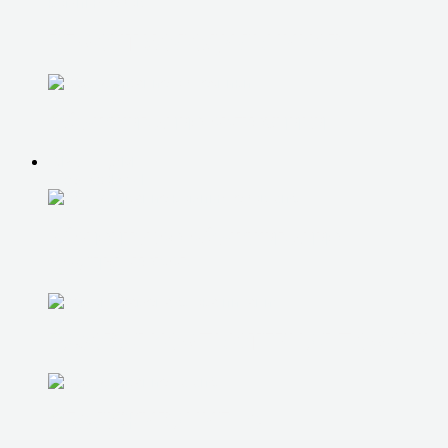
РЕМОНТ ХОЛОДИЛЬНИКОВ
Обслуживание оргтехники
ЮР. ЛИЦАМ
IT-АУТСОРСИНГ
абонентское обслуживание
компьютеров
РАЗОВАЯ КОМПЬЮТЕРНАЯ ПОМОЩЬ
ОБСЛУЖИВАНИЕ 1С