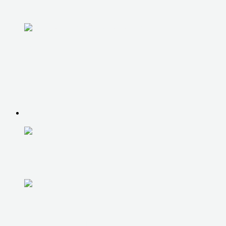
UPGRADE КОМПЬЮТЕРА
ЗАМЕНА ЖЕСТКОГО ДИСКА
РЕМОНТ НОУТБУКОВ, МОНОБЛОКОВ
РЕМОНТ НОУТБУКОВ, МОНОБЛОКОВ
ДИАГНОСТИКА НОУТБУКА,
МОНОБЛОКА
РЕМОНТ ПИТАНИЯ
РЕМОНТ РАЗЪЕМОВ