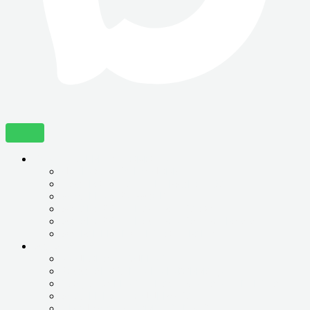
КОМПЬЮТЕРНАЯ ПОМОЩЬ
ДИГНОСТИКА НА ДОМУ
НАСТРОЙКА АНТИВИРУСНОЙ ЗАЩИТЫ
УДАЛЕНИЕ ВИРУСОВ
УСТАНОВКА И НАСТРОЙКА ОС
УСТАНОВКА И НАСТРОЙКА ПРОГРАММ
УСТРАНЕНИЕ СИНЕГО ЭКРАНА
УСЛУГИ
ВИДЕОНАБЛЮДЕНИЕ
ВОССТАНОВЛЕНИЕ ИНФОРМАЦИИ
ПОДКЛЮЧЕНИЕ И НАСТРОЙКА ИНТЕРНЕТА
УДАЛЕННАЯ ПОДДЕРЖКА
ПРОДАЖА БУ КОМПЬЮТЕРОВ