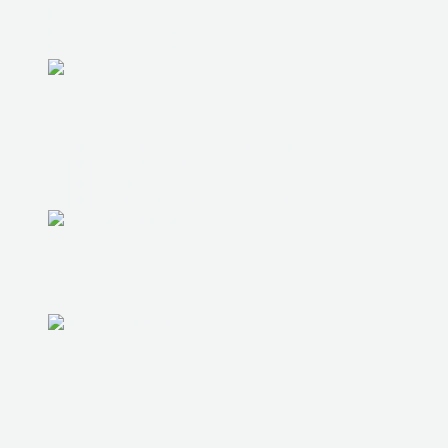
РЕМОНТ ЗАЛИТОГО НОУТБУКА
РЕМОНТ СИСТЕМЫ ОХЛАЖДЕНИЯ
РЕМОНТ КОРПУСНЫХ ДЕТАЛЕЙ
ЗАМЕНА МАТРИЦЫ
ЗАМЕНА ЮЖНОГО И СЕВЕРНОГО МОСТА
ЗАМЕНА ШЛЕЙФОВ
ЗАМЕНА ЖЕСТКОГО ДИСКА
ЗАМЕНА ПРОЦЕССОРА ВИДЕОКАРТЫ
МОДЕРНИЗАЦИЯ НОУТБУКА,
МОНОБЛОКА
ЧИСТКА ОТ ПЫЛИ, ЗАМЕНА
ТЕРМОПАСТЫ