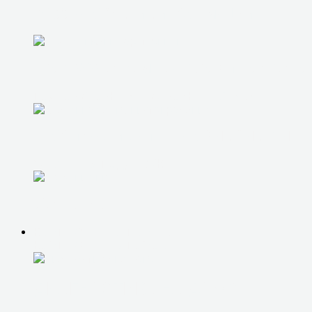
ВОССТАНОВЛЕНИЕ ИНФОРМАЦИИ
ПРОДАЖА БУ КОМПЬЮТЕРОВ И НОУТБУКО
ПОДБОР СБОРКА И НАСТРОЙКА ТЕХНИКИ
ПРОФИЛАКТИКА И ПЛАНОВЫЕ ВЫЕЗДЫ
УДАЛЕННАЯ ПОДДЕРЖКА
ОБУЧЕНИЕ
КОМПЬЮТЕРНАЯ ПОМОЩЬ
КОМПЬЮТЕРНАЯ ПОМОЩЬ
ДИАГНОСТИКА НА ДОМУ