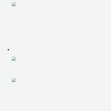
ЗАМЕНА ЖЕСТКОГО ДИСКА
РЕМОНТ НОУТБУКОВ, МОНОБЛОКОВ
РЕМОНТ НОУТБУКОВ, МОНОБЛОКОВ
ДИАГНОСТИКА НОУТБУКА, МОНО
РЕМОНТ ПИТАНИЯ
РЕМОНТ РАЗЪЕМОВ
РЕМОНТ ЗАЛИТОГО НОУТБУКА