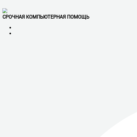
Перейти к содержимому
СРОЧНАЯ КОМПЬЮТЕРНАЯ ПОМОЩЬ
+7 (921) 900-56-50
Обслуживаем все районы СПб и ЛО
Vk
Telegram
Whatsapp
скп сервис - ремонт компьютеров в 