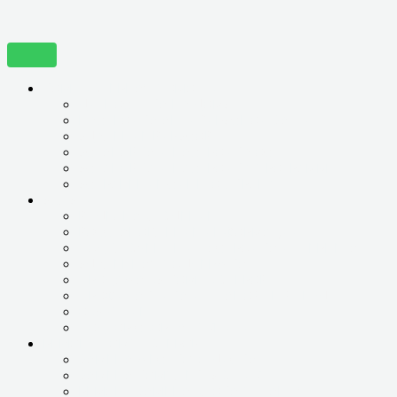
КОМПЬЮТЕРНАЯ ПОМОЩЬ
ДИГНОСТИКА НА ДОМУ
НАСТРОЙКА АНТИВИРУСНОЙ ЗАЩИТЫ
УДАЛЕНИЕ ВИРУСОВ
УСТАНОВКА И НАСТРОЙКА ОС
УСТАНОВКА И НАСТРОЙКА ПРОГРАММ
УСТРАНЕНИЕ СИНЕГО ЭКРАНА
УСЛУГИ
ВИДЕОНАБЛЮДЕНИЕ
ВОССТАНОВЛЕНИЕ ИНФОРМАЦИИ
ПОДКЛЮЧЕНИЕ И НАСТРОЙКА ИНТЕРНЕТА
УДАЛЕННАЯ ПОДДЕРЖКА
ПРОДАЖА БУ КОМПЬЮТЕРОВ
ПРОФИЛАКТИКА И ПЛАНОВЫЕ ВЫЕЗДЫ
ОБУЧЕНИЕ
ПОДБОР СБОРКА ТЕХНИКИ
РЕМОНТ КОМПЬЮТЕРОВ
ЗАМЕНА ЖЕСТКОГО ДИСКА
ЗАМЕНА КОМПЛЕКТУЮЩИХ
РЕМОНТ ЗАМЕНА БЛОКА ПИТАНИЯ