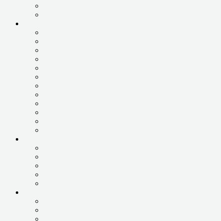
ЧИСТКА И РЕМОНТ СИСТЕМЫ
UPGRADE
НОУТБУКИ, МОНОБЛОКИ
ДИАГНОСТИКА НОУТБУКА
РЕМОНТ ЗАЛИТОГО НОУТБУКА
РЕМОНТ КОРПУСНЫХ ДЕТАЛЕЙ
РЕМОНТ ПИТАНИЯ
РЕМОНТ РАЗЪЕМОВ
РЕМОНТ СИСТЕМЫ ОХЛАЖДЕНИЯ
ЗАМЕНА ЖЕСТКОГО ДИСКА НОУТБУКА
ЗАМЕНА МАТРИЦЫ
ЗАМЕНА ПРОЦЕССОРА ВИДЕОКАРТЫ
ЗАМЕНА ШЛЕЙФОВ
ЗАМЕНА ЮЖНОГО И СЕВЕРНОГО МОСТА
ЧИСТКА ОТ ПЫЛИ
ПЛАНШЕТЫ, СМАРТФОНЫ
РЕМОНТ ПЛАНШЕТОВ
РЕМОНТ СМАРТФОНОВ
РЕМОНТ ТЕЛЕВИЗОРОВ
ОБСЛУЖИВАНИЕ ОРГТЕХНИКИ
РЕМОНТ ХОЛОДИЛЬНИКОВ
ЮР.ЛИЦАМ
ОБСЛУЖИВАНИЕ 1С
ОБСЛУЖИВАНИЕ КОМПЬЮТЕРОВ
ОБСЛУЖИВАНИЕ СЕРВЕРОВ