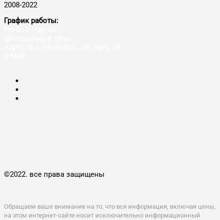
2008-2022
График работы:
Пн-Вс с 9 до 23
Центральный офис:
Адрес: 6-я линия В.О., 59, офис 24
E-Mail:
9005650@mail.ru
+7(812)900-56-50
УСЛУГИ
КОМПЬЮТЕРНАЯ ПОМОЩЬ
КОМПЬЮТЕРЫ
НОУТБУКИ, МОНОБЛОКИ
ПЛАНШЕТЫ, СМАРТФОНЫ
КОНТАКТЫ
©2022. все права защищены
Политика конфиденциальности
Обращаем ваше внимание на то, что вся информация, включая цены,
на этом интернет-сайте носит исключительно информационный