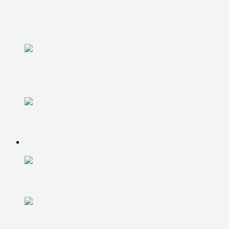
НАСТРОЙКА АНТИВИР. ЗАЩИТЫ
УСТАНОВКА И НАСТРОЙКА
ПРОГРАММ
УСТРАНЕНИЕ СИНЕГО ЭКРАНА
РЕМОНТ КОМПЬЮТЕРОВ
РЕМОНТ КОМПЬЮТЕРОВ
РЕМОНТ/ЗАМЕНА БЛОКА ПИТАНИЯ
ЗАМЕНА КОМПЛЕКТУЮЩИХ