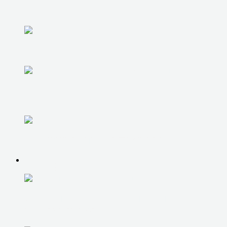
РЕМОНТ ПЛАНШЕТОВ
РЕМОНТ ТЕЛЕВИЗОРОВ
РЕМОНТ ХОЛОДИЛЬНИКОВ
Обслуживание оргтехники
ЮР. ЛИЦАМ
IT-АУТСОРСИНГ
абонентское обслуживание
компьютеров