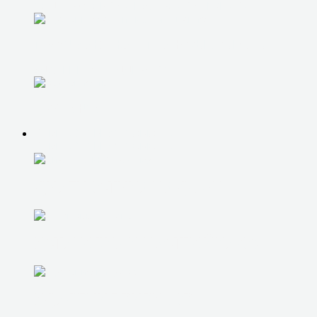
ПОДБОР СБОРКА И НАСТРОЙКА ТЕХНИКИ
ПРОФИЛАКТИКА И ПЛАНОВЫЕ ВЫЕЗДЫ
УДАЛЕННАЯ ПОДДЕРЖКА
ОБУЧЕНИЕ
КОМПЬЮТЕРНАЯ ПОМОЩЬ
КОМПЬЮТЕРНАЯ ПОМОЩЬ
ДИАГНОСТИКА НА ДОМУ
УСТАНОВКА И НАСТРОЙКА ОС
УДАЛЕНИЕ ВИРУСОВ