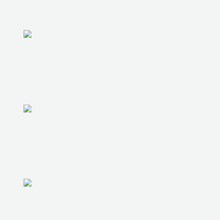
ДИАГНОСТИКА НОУТБУКА,
МОНОБЛОКА
РЕМОНТ ПИТАНИЯ
РЕМОНТ РАЗЪЕМОВ
РЕМОНТ ЗАЛИТОГО НОУТБУКА
РЕМОНТ СИСТЕМЫ ОХЛАЖДЕНИЯ
РЕМОНТ КОРПУСНЫХ ДЕТАЛЕЙ
ЗАМЕНА МАТРИЦЫ
ЗАМЕНА ЮЖНОГО И СЕВЕРНОГО МОСТА
ЗАМЕНА ШЛЕЙФОВ
ЗАМЕНА ЖЕСТКОГО ДИСКА
ЗАМЕНА ПРОЦЕССОРА ВИДЕОКАРТЫ
МОДЕРНИЗАЦИЯ НОУТБУКА,
МОНОБЛОКА