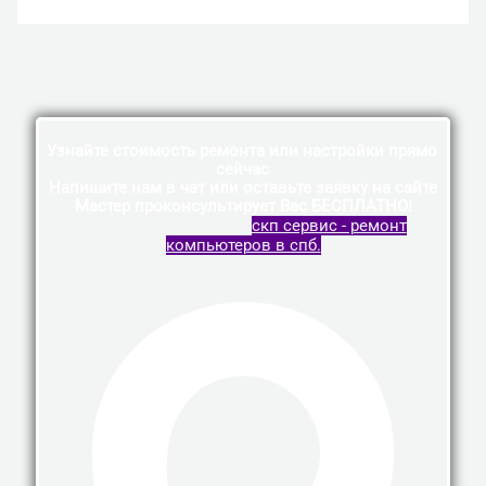
←
Предыдущая Запись
Следующая Запись
→
Узнайте стоимость ремонта или настройки прямо
сейчас
Напишите нам в чат или оставьте заявку на сайте
Мастер проконсультирует Вас БЕСПЛАТНО!
Vk
Telegram
Whatsapp
скп сервис - ремонт
компьютеров в спб.