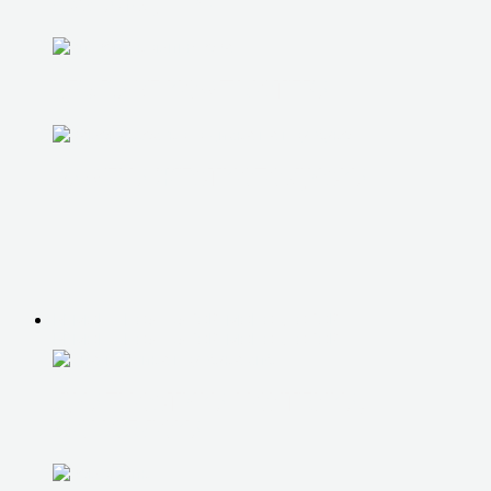
ОХЛАЖДЕНИЯ
UPGRADE КОМПЬЮТЕРА
ЗАМЕНА ЖЕСТКОГО ДИСКА
РЕМОНТ НОУТБУКОВ, МОНОБЛОКОВ
РЕМОНТ НОУТБУКОВ, МОНОБЛОКОВ
ДИАГНОСТИКА НОУТБУКА,
МОНОБЛОКА