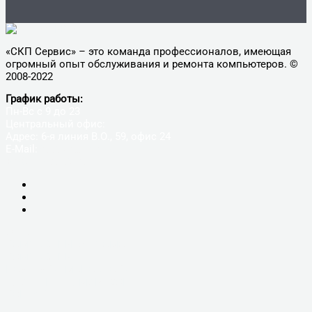
«СКП Сервис» – это команда профессионалов, имеющая
огромный опыт обслуживания и ремонта компьютеров. ©
2008-2022
График работы:
Пн-Вс с 9 до 23
Центральный офис:
Адрес: 6-я линия В.О., 59, офис 24
E-Mail:
9005650@mail.ru
+7(812)900-56-50
УСЛУГИ
КОМПЬЮТЕРНАЯ ПОМОЩЬ
КОМПЬЮТЕРЫ
НОУТБУКИ, МОНОБЛОКИ
ПЛАНШЕТЫ, СМАРТФОНЫ
КОНТАКТЫ