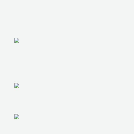
РЕМОНТ ПИТАНИЯ
РЕМОНТ РАЗЪЕМОВ
РЕМОНТ ЗАЛИТОГО НОУТБУКА
РЕМОНТ СИСТЕМЫ ОХЛАЖДЕНИЯ
РЕМОНТ КОРПУСНЫХ ДЕТАЛЕЙ
ЗАМЕНА МАТРИЦЫ
ЗАМЕНА ЮЖНОГО И СЕВЕРНОГО МОСТА
ЗАМЕНА ШЛЕЙФОВ
ЗАМЕНА ЖЕСТКОГО ДИСКА
ЗАМЕНА ПРОЦЕССОРА ВИДЕОКАРТЫ
МОДЕРНИЗАЦИЯ НОУТБУКА,
МОНОБЛОКА
ЧИСТКА ОТ ПЫЛИ, ЗАМЕНА