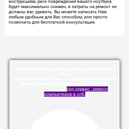
инструкциям, риск повреждения вашего ноутбука
будет максимально снижен, и затраты на ремонт не
должны вас удивить. Вы можете написать Нам
любым удобным для Вас способом, или просто
позвонить для бесплатной консультации.
←
Предыдущая Запись
Следующая Запись
→
Узнайте стоимость ремонта или настройки прямо
сейчас
Напишите нам в чат или оставьте заявку на сайте
Мастер проконсультирует Вас БЕСПЛАТНО!
Vk
Telegram
Whatsapp
скп сервис - ремонт
компьютеров в спб.