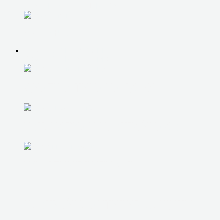
УДАЛЕННАЯ ПОДДЕРЖКА
ОБУЧЕНИЕ
КОМПЬЮТЕРНАЯ ПОМОЩЬ
КОМПЬЮТЕРНАЯ ПОМОЩЬ
ДИАГНОСТИКА НА ДОМУ
УСТАНОВКА И НАСТРОЙКА ОС
УДАЛЕНИЕ ВИРУСОВ
НАСТРОЙКА АНТИВИР. ЗАЩИТЫ