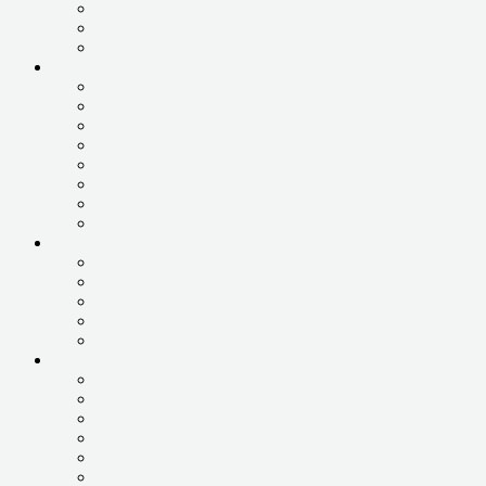
УСТАНОВКА И НАСТРОЙКА ОС
УСТАНОВКА И НАСТРОЙКА ПРОГРАММ
УСТРАНЕНИЕ СИНЕГО ЭКРАНА
УСЛУГИ
ВИДЕОНАБЛЮДЕНИЕ
ВОССТАНОВЛЕНИЕ ИНФОРМАЦИИ
ПОДКЛЮЧЕНИЕ И НАСТРОЙКА ИНТЕРНЕТА
УДАЛЕННАЯ ПОДДЕРЖКА
ПРОДАЖА БУ КОМПЬЮТЕРОВ
ПРОФИЛАКТИКА И ПЛАНОВЫЕ ВЫЕЗДЫ
ОБУЧЕНИЕ
ПОДБОР СБОРКА ТЕХНИКИ
РЕМОНТ КОМПЬЮТЕРОВ
ЗАМЕНА ЖЕСТКОГО ДИСКА
ЗАМЕНА КОМПЛЕКТУЮЩИХ
РЕМОНТ ЗАМЕНА БЛОКА ПИТАНИЯ
ЧИСТКА И РЕМОНТ СИСТЕМЫ
UPGRADE
НОУТБУКИ, МОНОБЛОКИ
ДИАГНОСТИКА НОУТБУКА
РЕМОНТ ЗАЛИТОГО НОУТБУКА
РЕМОНТ КОРПУСНЫХ ДЕТАЛЕЙ
РЕМОНТ ПИТАНИЯ
РЕМОНТ РАЗЪЕМОВ
РЕМОНТ СИСТЕМЫ ОХЛАЖДЕНИЯ