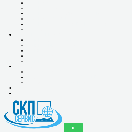
ЗАМЕНА ЖЕСТКОГО ДИСКА НОУТБУКА
ЗАМЕНА МАТРИЦЫ
ЗАМЕНА ПРОЦЕССОРА ВИДЕОКАРТЫ
ЗАМЕНА ШЛЕЙФОВ
ЗАМЕНА ЮЖНОГО И СЕВЕРНОГО МОСТА
ЧИСТКА ОТ ПЫЛИ
ПЛАНШЕТЫ, СМАРТФОНЫ
РЕМОНТ ПЛАНШЕТОВ
РЕМОНТ СМАРТФОНОВ
РЕМОНТ ТЕЛЕВИЗОРОВ
ОБСЛУЖИВАНИЕ ОРГТЕХНИКИ
РЕМОНТ ХОЛОДИЛЬНИКОВ
ЮР.ЛИЦАМ
ОБСЛУЖИВАНИЕ 1С
ОБСЛУЖИВАНИЕ КОМПЬЮТЕРОВ
ОБСЛУЖИВАНИЕ СЕРВЕРОВ
КОНТАКТЫ
ПРАЙС-ЛИСТ
X