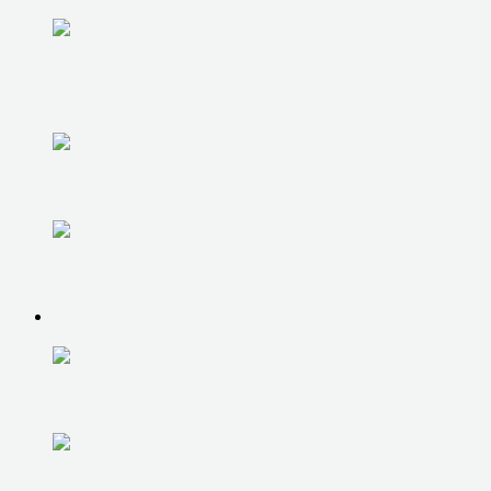
IT-АУТСОРСИНГ
абонентское обслуживание
компьютеров
РАЗОВАЯ КОМПЬЮТЕРНАЯ ПОМОЩЬ
ОБСЛУЖИВАНИЕ 1С
О НАС
О НАС
ВСЕ ЦЕНЫ
АКЦИИ