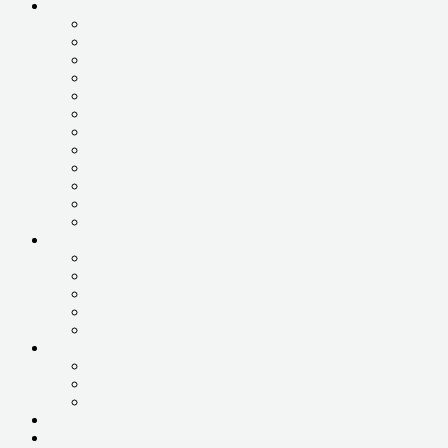
НОУТБУКИ, МОНОБЛОКИ
ДИАГНОСТИКА НОУТБУКА
РЕМОНТ ЗАЛИТОГО НОУТБУКА
РЕМОНТ КОРПУСНЫХ ДЕТАЛЕЙ
РЕМОНТ ПИТАНИЯ
РЕМОНТ РАЗЪЕМОВ
РЕМОНТ СИСТЕМЫ ОХЛАЖДЕНИЯ
ЗАМЕНА ЖЕСТКОГО ДИСКА НОУТБУКА
ЗАМЕНА МАТРИЦЫ
ЗАМЕНА ПРОЦЕССОРА ВИДЕОКАРТЫ
ЗАМЕНА ШЛЕЙФОВ
ЗАМЕНА ЮЖНОГО И СЕВЕРНОГО МОСТА
ЧИСТКА ОТ ПЫЛИ
ПЛАНШЕТЫ, СМАРТФОНЫ
РЕМОНТ ПЛАНШЕТОВ
РЕМОНТ СМАРТФОНОВ
РЕМОНТ ТЕЛЕВИЗОРОВ
ОБСЛУЖИВАНИЕ ОРГТЕХНИКИ
РЕМОНТ ХОЛОДИЛЬНИКОВ
ЮР.ЛИЦАМ
ОБСЛУЖИВАНИЕ 1С
ОБСЛУЖИВАНИЕ КОМПЬЮТЕРОВ
ОБСЛУЖИВАНИЕ СЕРВЕРОВ
КОНТАКТЫ
ПРАЙС-ЛИСТ