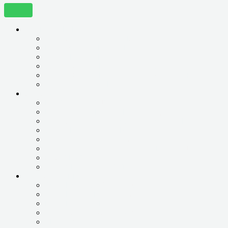
КОМПЬЮТЕРНАЯ ПОМОЩЬ
ДИГНОСТИКА НА ДОМУ
НАСТРОЙКА АНТИВИРУСНОЙ ЗАЩИТЫ
УДАЛЕНИЕ ВИРУСОВ
УСТАНОВКА И НАСТРОЙКА ОС
УСТАНОВКА И НАСТРОЙКА ПРОГРАММ
УСТРАНЕНИЕ СИНЕГО ЭКРАНА
УСЛУГИ
ВИДЕОНАБЛЮДЕНИЕ
ВОССТАНОВЛЕНИЕ ИНФОРМАЦИИ
ПОДКЛЮЧЕНИЕ И НАСТРОЙКА ИНТЕРНЕТА
УДАЛЕННАЯ ПОДДЕРЖКА
ПРОДАЖА БУ КОМПЬЮТЕРОВ
ПРОФИЛАКТИКА И ПЛАНОВЫЕ ВЫЕЗДЫ
ОБУЧЕНИЕ
ПОДБОР СБОРКА ТЕХНИКИ
РЕМОНТ КОМПЬЮТЕРОВ
ЗАМЕНА ЖЕСТКОГО ДИСКА
ЗАМЕНА КОМПЛЕКТУЮЩИХ
РЕМОНТ ЗАМЕНА БЛОКА ПИТАНИЯ
ЧИСТКА И РЕМОНТ СИСТЕМЫ
UPGRADE