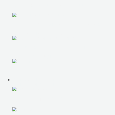
ВОССТАНОВЛЕНИЕ ИНФОРМАЦИИ
ПРОДАЖА БУ КОМПЬЮТЕРОВ И НОУТБУКОВ
ПОДБОР СБОРКА И НАСТРОЙКА ТЕХНИКИ
ПРОФИЛАКТИКА И ПЛАНОВЫЕ ВЫЕЗДЫ
УДАЛЕННАЯ ПОДДЕРЖКА
ОБУЧЕНИЕ
КОМПЬЮТЕРНАЯ ПОМОЩЬ
КОМПЬЮТЕРНАЯ ПОМОЩЬ
ДИАГНОСТИКА НА ДОМУ