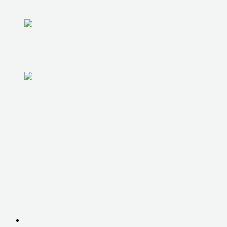
ЗАМЕНА ЖЕСТКОГО ДИСКА
ЗАМЕНА ПРОЦЕССОРА ВИДЕОКАРТЫ
МОДЕРНИЗАЦИЯ НОУТБУКА,
МОНОБЛОКА
ЧИСТКА ОТ ПЫЛИ, ЗАМЕНА
ТЕРМОПАСТЫ
ЭЛЕКТРОНИКА