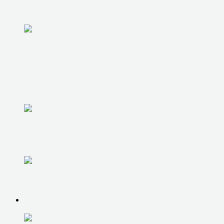
УСТАНОВКА И НАСТРОЙКА ОС
УДАЛЕНИЕ ВИРУСОВ
НАСТРОЙКА АНТИВИР. ЗАЩИТЫ
УСТАНОВКА И НАСТРОЙКА
ПРОГРАММ
УСТРАНЕНИЕ СИНЕГО ЭКРАНА
РЕМОНТ КОМПЬЮТЕРОВ
РЕМОНТ КОМПЬЮТЕРОВ