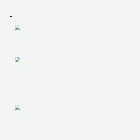
РЕМОНТ НОУТБУКОВ, МОНОБЛОКОВ
РЕМОНТ НОУТБУКОВ, МОНОБЛОКОВ
ДИАГНОСТИКА НОУТБУКА,
МОНОБЛОКА
РЕМОНТ ПИТАНИЯ
РЕМОНТ РАЗЪЕМОВ
РЕМОНТ ЗАЛИТОГО НОУТБУКА
РЕМОНТ СИСТЕМЫ ОХЛАЖДЕНИЯ
РЕМОНТ КОРПУСНЫХ ДЕТАЛЕЙ
ЗАМЕНА МАТРИЦЫ
ЗАМЕНА ЮЖНОГО И СЕВЕРНОГО МОСТА
ЗАМЕНА ШЛЕЙФОВ