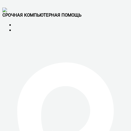
Перейти к содержимому
СРОЧНАЯ КОМПЬЮТЕРНАЯ ПОМОЩЬ
+7 (921) 900-56-50
Обслуживаем все районы СПб и ЛО
Vk
Telegram
Whatsapp
скп сервис - ремонт компьютеров в
спб.