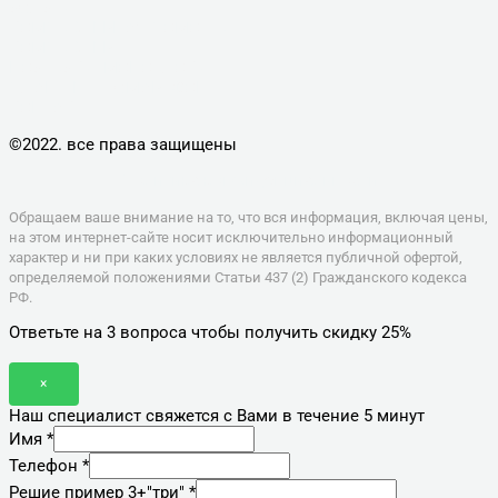
УСЛУГИ
КОМПЬЮТЕРНАЯ ПОМОЩЬ
КОМПЬЮТЕРЫ
НОУТБУКИ, МОНОБЛОКИ
ПЛАНШЕТЫ, СМАРТФОНЫ
КОНТАКТЫ
©2022. все права защищены
Политика конфиденциальности
Обращаем ваше внимание на то, что вся информация, включая цены,
на этом интернет-сайте носит исключительно информационный
характер и ни при каких условиях не является публичной офертой,
определяемой положениями Статьи 437 (2) Гражданского кодекса
РФ.
Ответьте на 3 вопроса чтобы получить скидку 25%
×
Наш специалист свяжется с Вами в течение 5 минут
Имя
*
Телефон
*
Решие пример 3+"три"
*