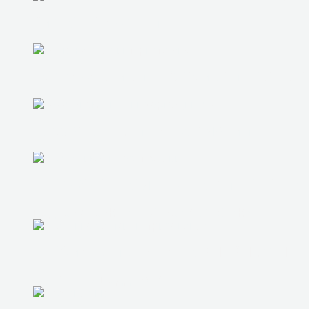
ВИДЕОНАБЛЮДЕНИЕ
ПОДКЛЮЧЕНИЕ И НАСТРОЙКА ИНТЕРНЕТА
ВОССТАНОВЛЕНИЕ ИНФОРМАЦИИ
ПРОДАЖА БУ КОМПЬЮТЕРОВ И НОУТБУКО
ПОДБОР СБОРКА И НАСТРОЙКА ТЕХНИКИ
ПРОФИЛАКТИКА И ПЛАНОВЫЕ ВЫЕЗДЫ
УДАЛЕННАЯ ПОДДЕРЖКА