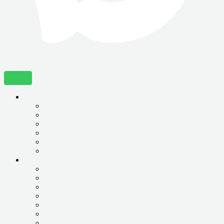
КОМПЬЮТЕРНАЯ ПОМОЩЬ
ДИГНОСТИКА НА ДОМУ
НАСТРОЙКА АНТИВИРУСНОЙ ЗАЩИТЫ
УДАЛЕНИЕ ВИРУСОВ
УСТАНОВКА И НАСТРОЙКА ОС
УСТАНОВКА И НАСТРОЙКА ПРОГРАММ
УСТРАНЕНИЕ СИНЕГО ЭКРАНА
УСЛУГИ
ВИДЕОНАБЛЮДЕНИЕ
ВОССТАНОВЛЕНИЕ ИНФОРМАЦИИ
ПОДКЛЮЧЕНИЕ И НАСТРОЙКА ИНТЕРНЕТА
УДАЛЕННАЯ ПОДДЕРЖКА
ПРОДАЖА БУ КОМПЬЮТЕРОВ
ПРОФИЛАКТИКА И ПЛАНОВЫЕ ВЫЕЗДЫ
ОБУЧЕНИЕ