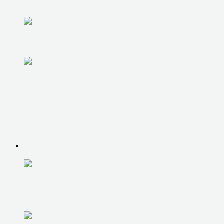
ОХЛАЖДЕНИЯ
UPGRADE КОМПЬЮТЕРА
ЗАМЕНА ЖЕСТКОГО ДИСКА
РЕМОНТ НОУТБУКОВ, МОНОБЛОКОВ
РЕМОНТ НОУТБУКОВ, МОНОБЛОКОВ
ДИАГНОСТИКА НОУТБУКА,
МОНОБЛОКА