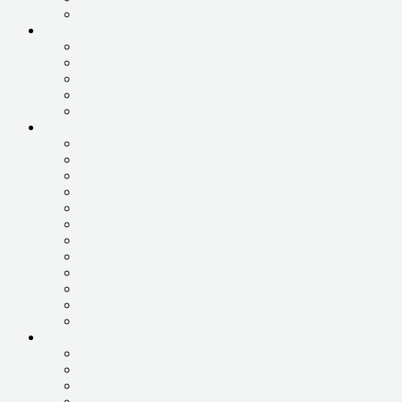
ПОДБОР СБОРКА ТЕХНИКИ
РЕМОНТ КОМПЬЮТЕРОВ
ЗАМЕНА ЖЕСТКОГО ДИСКА
ЗАМЕНА КОМПЛЕКТУЮЩИХ
РЕМОНТ ЗАМЕНА БЛОКА ПИТАНИЯ
ЧИСТКА И РЕМОНТ СИСТЕМЫ
UPGRADE
НОУТБУКИ, МОНОБЛОКИ
ДИАГНОСТИКА НОУТБУКА
РЕМОНТ ЗАЛИТОГО НОУТБУКА
РЕМОНТ КОРПУСНЫХ ДЕТАЛЕЙ
РЕМОНТ ПИТАНИЯ
РЕМОНТ РАЗЪЕМОВ
РЕМОНТ СИСТЕМЫ ОХЛАЖДЕНИЯ
ЗАМЕНА ЖЕСТКОГО ДИСКА НОУТБУКА
ЗАМЕНА МАТРИЦЫ
ЗАМЕНА ПРОЦЕССОРА ВИДЕОКАРТЫ
ЗАМЕНА ШЛЕЙФОВ
ЗАМЕНА ЮЖНОГО И СЕВЕРНОГО МОСТА
ЧИСТКА ОТ ПЫЛИ
ПЛАНШЕТЫ, СМАРТФОНЫ
РЕМОНТ ПЛАНШЕТОВ
РЕМОНТ СМАРТФОНОВ
РЕМОНТ ТЕЛЕВИЗОРОВ
ОБСЛУЖИВАНИЕ ОРГТЕХНИКИ