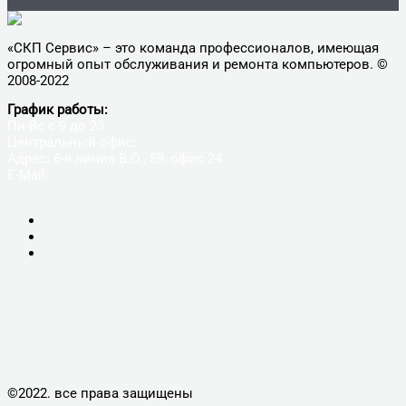
«СКП Сервис» – это команда профессионалов, имеющая
огромный опыт обслуживания и ремонта компьютеров. ©
2008-2022
График работы:
Пн-Вс с 9 до 23
Центральный офис:
Адрес: 6-я линия В.О., 59, офис 24
E-Mail:
9005650@mail.ru
+7(812)900-56-50
УСЛУГИ
КОМПЬЮТЕРНАЯ ПОМОЩЬ
КОМПЬЮТЕРЫ
НОУТБУКИ, МОНОБЛОКИ
ПЛАНШЕТЫ, СМАРТФОНЫ
КОНТАКТЫ
©2022. все права защищены