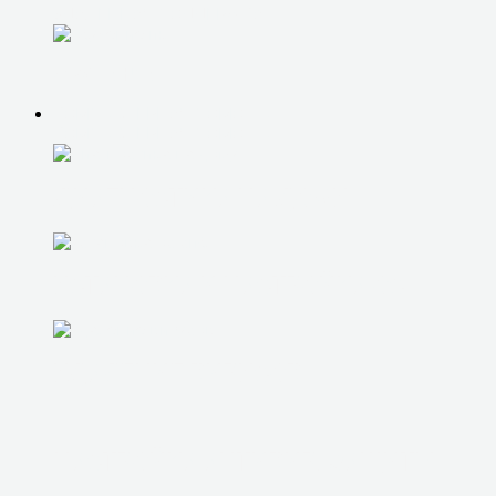
УДАЛЕННАЯ ПОДДЕРЖКА
ОБУЧЕНИЕ
КОМПЬЮТЕРНАЯ ПОМОЩЬ
КОМПЬЮТЕРНАЯ ПОМОЩЬ
ДИАГНОСТИКА НА ДОМУ
УСТАНОВКА И НАСТРОЙКА ОС
УДАЛЕНИЕ ВИРУСОВ
НАСТРОЙКА АНТИВИР. ЗАЩИТЫ