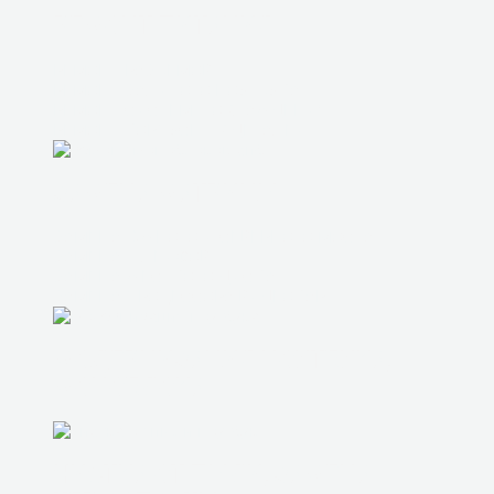
РЕМОНТ ПИТАНИЯ
РЕМОНТ РАЗЪЕМОВ
РЕМОНТ ЗАЛИТОГО НОУТБУКА
РЕМОНТ СИСТЕМЫ ОХЛАЖДЕНИЯ
РЕМОНТ КОРПУСНЫХ ДЕТАЛЕЙ
ЗАМЕНА МАТРИЦЫ
ЗАМЕНА ЮЖНОГО И СЕВЕРНОГО МОСТА
ЗАМЕНА ШЛЕЙФОВ
ЗАМЕНА ЖЕСТКОГО ДИСКА
ЗАМЕНА ПРОЦЕССОРА ВИДЕОКАРТЫ
МОДЕРНИЗАЦИЯ НОУТБУКА,
МОНОБЛОКА
ЧИСТКА ОТ ПЫЛИ, ЗАМЕНА