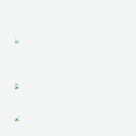
РЕМОНТ ПИТАНИЯ
РЕМОНТ РАЗЪЕМОВ
РЕМОНТ ЗАЛИТОГО НОУТБУКА
РЕМОНТ СИСТЕМЫ ОХЛАЖДЕНИЯ
РЕМОНТ КОРПУСНЫХ ДЕТАЛЕЙ
ЗАМЕНА МАТРИЦЫ
ЗАМЕНА ЮЖНОГО И СЕВЕРНОГО МОСТА
ЗАМЕНА ШЛЕЙФОВ
ЗАМЕНА ЖЕСТКОГО ДИСКА
ЗАМЕНА ПРОЦЕССОРА ВИДЕОКАРТЫ
МОДЕРНИЗАЦИЯ НОУТБУКА,
МОНОБЛОКА
ЧИСТКА ОТ ПЫЛИ, ЗАМЕНА