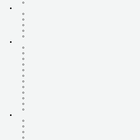
ПОДБОР СБОРКА ТЕХНИКИ
РЕМОНТ КОМПЬЮТЕРОВ
ЗАМЕНА ЖЕСТКОГО ДИСКА
ЗАМЕНА КОМПЛЕКТУЮЩИХ
РЕМОНТ ЗАМЕНА БЛОКА ПИТАНИЯ
ЧИСТКА И РЕМОНТ СИСТЕМЫ
UPGRADE
НОУТБУКИ, МОНОБЛОКИ
ДИАГНОСТИКА НОУТБУКА
РЕМОНТ ЗАЛИТОГО НОУТБУКА
РЕМОНТ КОРПУСНЫХ ДЕТАЛЕЙ
РЕМОНТ ПИТАНИЯ
РЕМОНТ РАЗЪЕМОВ
РЕМОНТ СИСТЕМЫ ОХЛАЖДЕНИЯ
ЗАМЕНА ЖЕСТКОГО ДИСКА НОУТБУКА
ЗАМЕНА МАТРИЦЫ
ЗАМЕНА ПРОЦЕССОРА ВИДЕОКАРТЫ
ЗАМЕНА ШЛЕЙФОВ
ЗАМЕНА ЮЖНОГО И СЕВЕРНОГО МОСТА
ЧИСТКА ОТ ПЫЛИ
ПЛАНШЕТЫ, СМАРТФОНЫ
РЕМОНТ ПЛАНШЕТОВ
РЕМОНТ СМАРТФОНОВ
РЕМОНТ ТЕЛЕВИЗОРОВ
ОБСЛУЖИВАНИЕ ОРГТЕХНИКИ