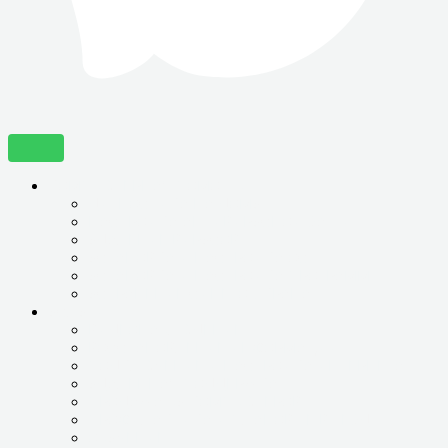
КОМПЬЮТЕРНАЯ ПОМОЩЬ
ДИГНОСТИКА НА ДОМУ
НАСТРОЙКА АНТИВИРУСНОЙ ЗАЩИТЫ
УДАЛЕНИЕ ВИРУСОВ
УСТАНОВКА И НАСТРОЙКА ОС
УСТАНОВКА И НАСТРОЙКА ПРОГРАММ
УСТРАНЕНИЕ СИНЕГО ЭКРАНА
УСЛУГИ
ВИДЕОНАБЛЮДЕНИЕ
ВОССТАНОВЛЕНИЕ ИНФОРМАЦИИ
ПОДКЛЮЧЕНИЕ И НАСТРОЙКА ИНТЕРНЕТА
УДАЛЕННАЯ ПОДДЕРЖКА
ПРОДАЖА БУ КОМПЬЮТЕРОВ
ПРОФИЛАКТИКА И ПЛАНОВЫЕ ВЫЕЗДЫ
ОБУЧЕНИЕ