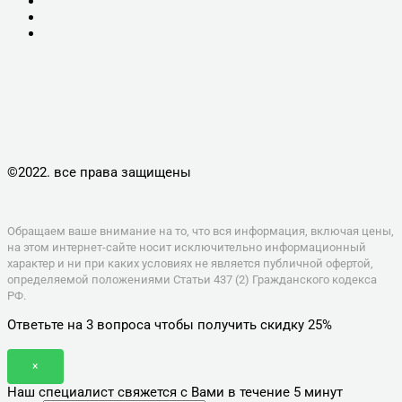
УСЛУГИ
КОМПЬЮТЕРНАЯ ПОМОЩЬ
КОМПЬЮТЕРЫ
НОУТБУКИ, МОНОБЛОКИ
ПЛАНШЕТЫ, СМАРТФОНЫ
КОНТАКТЫ
©2022. все права защищены
Политика конфиденциальности
Обращаем ваше внимание на то, что вся информация, включая цены,
на этом интернет-сайте носит исключительно информационный
характер и ни при каких условиях не является публичной офертой,
определяемой положениями Статьи 437 (2) Гражданского кодекса
РФ.
Ответьте на 3 вопроса чтобы получить скидку 25%
×
Наш специалист свяжется с Вами в течение 5 минут