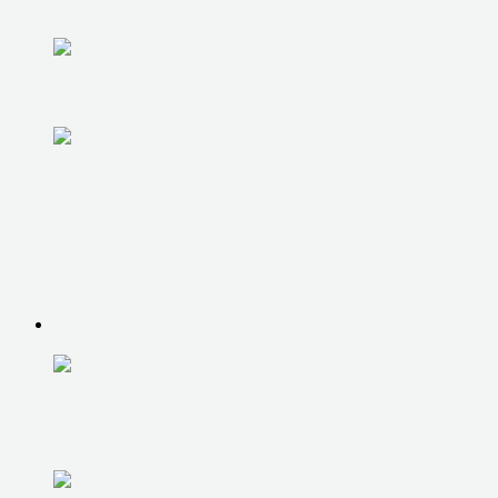
ОХЛАЖДЕНИЯ
UPGRADE КОМПЬЮТЕРА
ЗАМЕНА ЖЕСТКОГО ДИСКА
РЕМОНТ НОУТБУКОВ, МОНОБЛОКОВ
РЕМОНТ НОУТБУКОВ, МОНОБЛОКОВ
ДИАГНОСТИКА НОУТБУКА,
МОНОБЛОКА