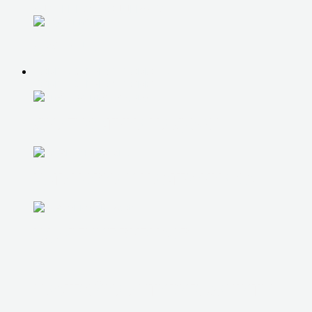
УДАЛЕННАЯ ПОДДЕРЖКА
ОБУЧЕНИЕ
КОМПЬЮТЕРНАЯ ПОМОЩЬ
КОМПЬЮТЕРНАЯ ПОМОЩЬ
ДИАГНОСТИКА НА ДОМУ
УСТАНОВКА И НАСТРОЙКА ОС
УДАЛЕНИЕ ВИРУСОВ
НАСТРОЙКА АНТИВИР. ЗАЩИТЫ