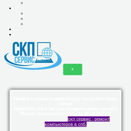
РЕМОНТ ХОЛОДИЛЬНИКОВ
ЮР.ЛИЦАМ
ОБСЛУЖИВАНИЕ 1С
ОБСЛУЖИВАНИЕ КОМПЬЮТЕРОВ
ОБСЛУЖИВАНИЕ СЕРВЕРОВ
КОНТАКТЫ
ПРАЙС-ЛИСТ
X
Узнайте стоимость ремонта или настройки прямо
сейчас
Напишите нам в чат или оставьте заявку на сайте
Мастер проконсультирует Вас БЕСПЛАТНО!
Vk
Telegram
Whatsapp
скп сервис - ремонт
компьютеров в спб.